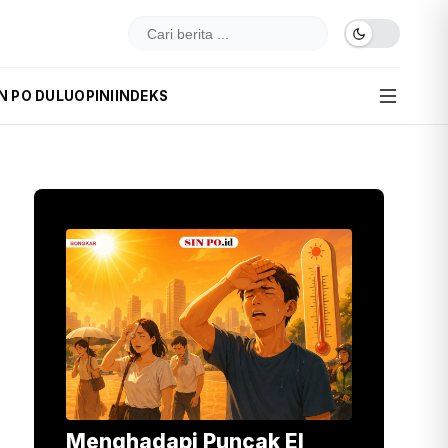
N PO DULU
OPINI
INDEKS
Menghadapi Puncak El