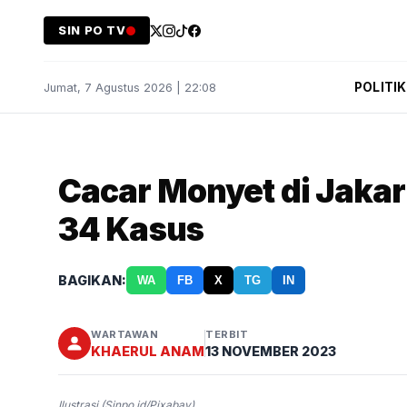
SIN PO TV
POLITIK
Jumat, 7 Agustus 2026 | 22:08
Cacar Monyet di Jakar
34 Kasus
BAGIKAN:
WA
FB
X
TG
IN
WARTAWAN
TERBIT
KHAERUL ANAM
13 NOVEMBER 2023
Ilustrasi (Sinpo.id/Pixabay)