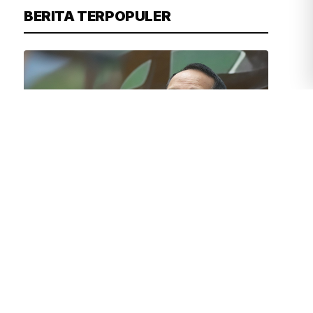
BERITA TERPOPULER
JUVEN MARTUA SITOMPUL
1 JAM YANG LALU
Legislator Golkar Tekankan Subsidi
Pupuk Harus Tepat Sasaran
Pramono: Kepuasan Warga Jadi