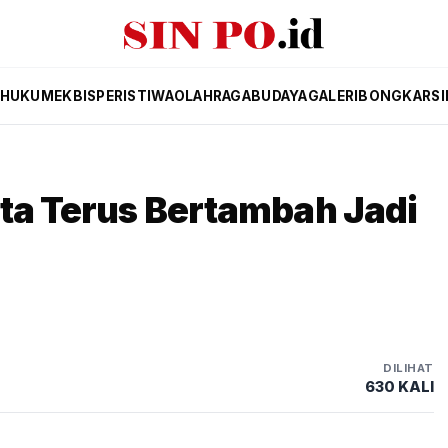
HUKUM
EKBIS
PERISTIWA
OLAHRAGA
BUDAYA
GALERI
BONGKAR
SI
ta Terus Bertambah Jadi
DILIHAT
630 KALI