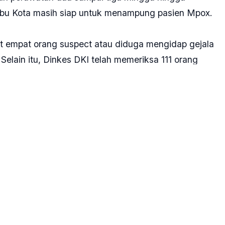
i Ibu Kota masih siap untuk menampung pasien Mpox.
at empat orang suspect atau diduga mengidap gejala
elain itu, Dinkes DKI telah memeriksa 111 orang
gatif cacar monyet. Pemeriksaan juga dilakukan
 hasil positif, tapi tanpa gejala.
rat dengan pasien Mpox terus bertambah dari