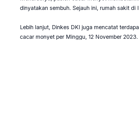
dinyatakan sembuh. Sejauh ini, rumah sakit d
Lebih lanjut, Dinkes DKI juga mencatat terdap
cacar monyet per Minggu, 12 November 2023. S
yang kontak erat dengan pasien positif.
Hasil PCR menunjukkan bahwa 111 orang itu ne
terhadap sembilan orang yang kontak erat dengan
"Jumlah orang yang memiliki riwayat kontak e
sebelumnya hanya 82 orang," tandasnya.
Tags:
#Cacar Monyet
#Jakarta
#34 Kasus