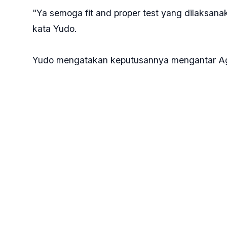
"Ya semoga fit and proper test yang dilaksana
kata Yudo.
Yudo mengatakan keputusannya mengantar Agus
merupakan tradisi salam peralihan kepemimpin
mengantar Agus untuk menjadi Panglima TNI b
"Saya yakin kita antar, Pak Kapolri, Pak KSA
tentunya sudah merupakan hal yang biasa k
November dan harus dilanjutkan sehingga kepe