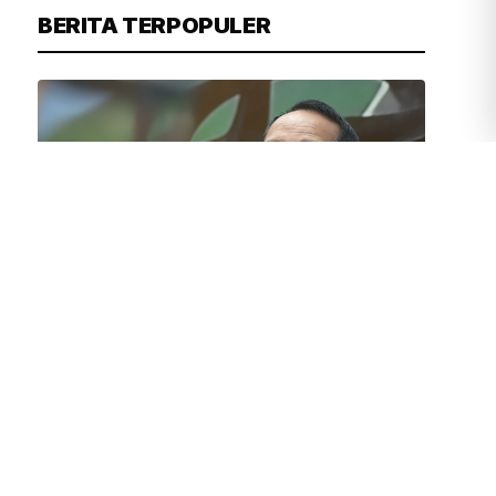
BERITA TERPOPULER
JUVEN MARTUA SITOMPUL
1 MENIT YANG LALU
Legislator Golkar Tekankan Subsidi
Pupuk Harus Tepat Sasaran