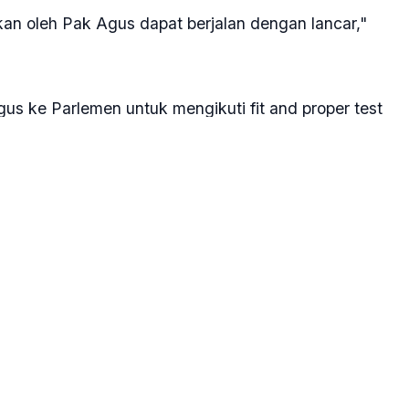
kan oleh Pak Agus dapat berjalan dengan lancar,"
 ke Parlemen untuk mengikuti fit and proper test
an di TNI. Oleh karenanya, dengan senang hati Yudo
aru.
L, Pak KSAU, bahwa peralihan kepemimpinan di TNI
arena memang saya memasuki masa purnatugas 26
mimpinan TNI dapat keberlanjutan," kata Yudo.