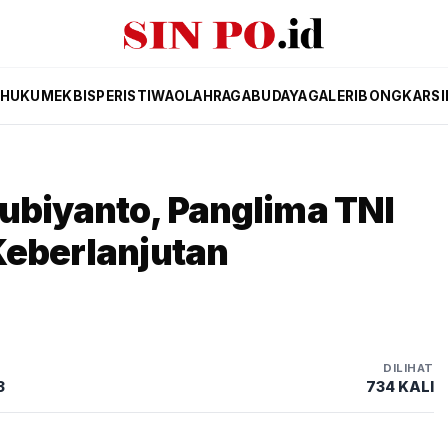
HUKUM
EKBIS
PERISTIWA
OLAHRAGA
BUDAYA
GALERI
BONGKAR
SI
ubiyanto, Panglima TNI
Keberlanjutan
DILIHAT
3
734 KALI