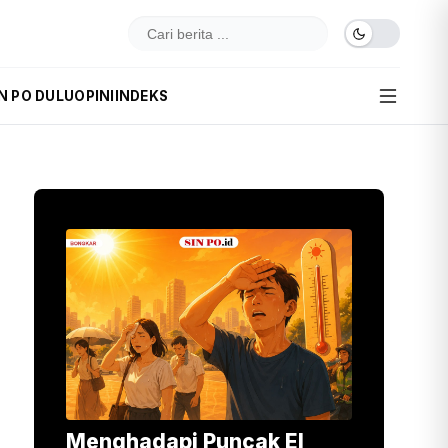
N PO DULU
OPINI
INDEKS
Menghadapi Puncak El