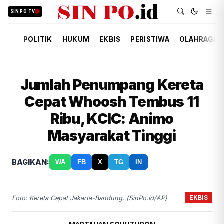
SIN PO TV
POLITIK
HUKUM
EKBIS
PERISTIWA
OLAHRAGA
Jumlah Penumpang Kereta
Cepat Whoosh Tembus 11
Ribu, KCIC: Animo
Masyarakat Tinggi
BAGIKAN:
WA
FB
X
TG
IN
EKBIS
Foto: Kereta Cepat Jakarta-Bandung. (SinPo.id/AP)