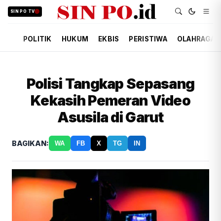
SIN PO TV
POLITIK
HUKUM
EKBIS
PERISTIWA
OLAHRAGA
Polisi Tangkap Sepasang
Kekasih Pemeran Video
Asusila di Garut
BAGIKAN:
WA
FB
X
TG
IN