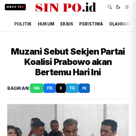
SIN PO TV
POLITIK
HUKUM
EKBIS
PERISTIWA
OLAHRAGA
Muzani Sebut Sekjen Partai
Koalisi Prabowo akan
Bertemu Hari Ini
BAGIKAN:
WA
FB
X
TG
IN