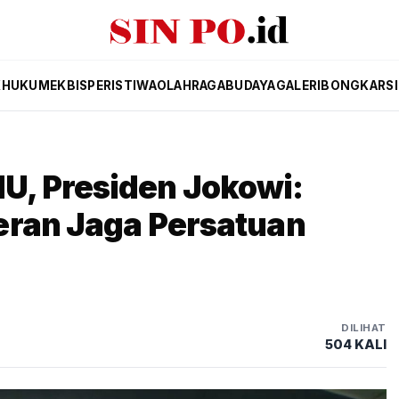
K
HUKUM
EKBIS
PERISTIWA
OLAHRAGA
BUDAYA
GALERI
BONGKAR
S
, Presiden Jokowi:
eran Jaga Persatuan
DILIHAT
504 KALI