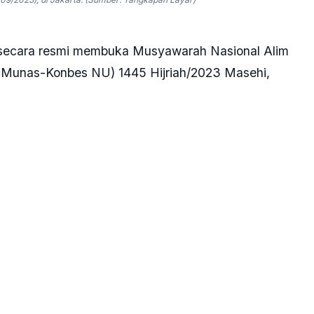
 secara resmi membuka Musyawarah Nasional Alim
 (Munas-Konbes NU) 1445 Hijriah/2023 Masehi,
 dilakukan di Pondok Pesantren Al-Hamid Cipayung,
yampaikan apresiasi atas komitmen kuat NU dalam
nan bangsa Indonesia yang berlandaskan Pancasila.
saya menyampaikan terima kasih kepada para alim
keluarga besar Nahdlatul Ulama,” ucap Presiden.
angat luar biasa dengan anggota yang tersebar di
negara. Presiden pun berharap kekuatan tersebut
ingkatkan peran NU di berbagai bidang.