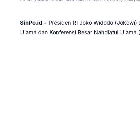
SinPo.id -
Presiden RI Joko Widodo (Jokowi)
Ulama dan Konferensi Besar Nahdlatul Ulama
Senin 18 September 2023. Peresmian tersebut
Jakarta Timur. Jakarta. Presiden Jokowi men
menjaga toleransi serta persatuan dan keruku
“Atas nama masyarakat, bangsa, dan negara, 
ulama, para kiai, para masyayikh, dan kepada 
Presiden menilai, NU memiliki kekuatan yang s
seluruh penjuru tanah air bahkan di berbagai 
dapat dikonsolidasikan dengan baik untuk men