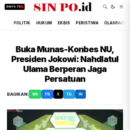
SIN PO TV
POLITIK
HUKUM
EKBIS
PERISTIWA
OLAHRAGA
Buka Munas-Konbes NU,
Presiden Jokowi: Nahdlatul
Ulama Berperan Jaga
Persatuan
BAGIKAN:
WA
FB
X
TG
IN