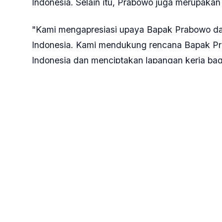
Indonesia. Selain itu, Prabowo juga merupakan
"Kami mengapresiasi upaya Bapak Prabowo d
Indonesia. Kami mendukung rencana Bapak P
Indonesia dan menciptakan lapangan kerja bagi
Sementara itu, Ketua Koordinator Relawan 08 
Relawan Hopeng. Dia mengajak Relawan Hopeng 
Prabowo.
"Mari kita dukung dan menangkan Pak Prabowo
Fauzi.
Tags:
#Relawan Hopeng
#Tionghoa
#Dukungan 