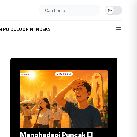
N PO DULU
OPINI
INDEKS
Menghadapi Puncak El