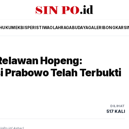
HUKUM
EKBIS
PERISTIWA
OLAHRAGA
BUDAYA
GALERI
BONGKAR
SI
Relawan Hopeng:
si Prabowo Telah Terbukti
DILIHAT
517 KALI
nPo.id/ Ashar)