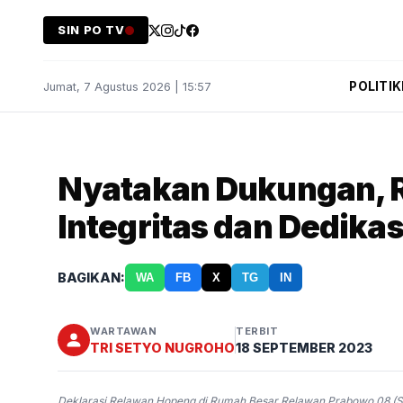
SIN PO TV
POLITIK
Jumat, 7 Agustus 2026 | 15:57
Nyatakan Dukungan, 
Integritas dan Dedika
BAGIKAN:
WA
FB
X
TG
IN
WARTAWAN
TERBIT
TRI SETYO NUGROHO
18 SEPTEMBER 2023
Deklarasi Relawan Hopeng di Rumah Besar Relawan Prabowo 08 (Si