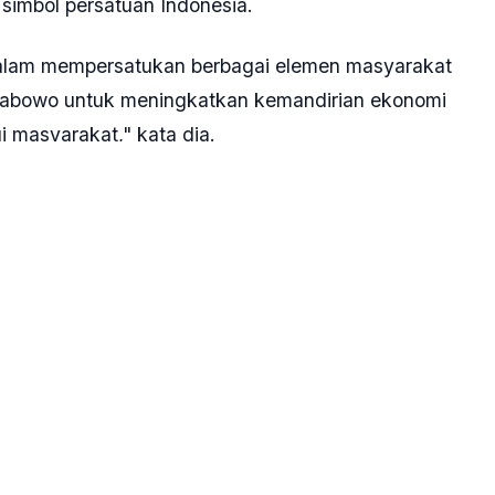
 simbol persatuan Indonesia.
alam mempersatukan berbagai elemen masyarakat
rabowo untuk meningkatkan kemandirian ekonomi
 masyarakat," kata dia.
Prabowo, Fauzi Baadilla mengapresiasi dukungan dari
untuk menghindari cara negatif saat sosialisasi
 dengan cara-cara yang positif dan damai," kata
ke Prabowo
#Prabowo Subianto
#Pilpres 2024