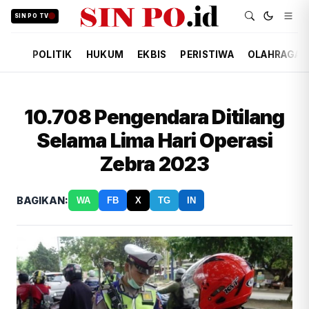
SIN PO TV
POLITIK
HUKUM
EKBIS
PERISTIWA
OLAHRAGA
10.708 Pengendara Ditilang
Selama Lima Hari Operasi
Zebra 2023
BAGIKAN:
WA
FB
X
TG
IN