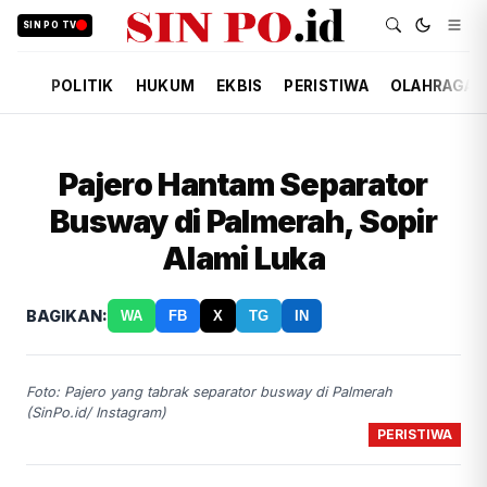
SIN PO TV
POLITIK
HUKUM
EKBIS
PERISTIWA
OLAHRAGA
Pajero Hantam Separator
Busway di Palmerah, Sopir
Alami Luka
BAGIKAN:
WA
FB
X
TG
IN
Foto: Pajero yang tabrak separator busway di Palmerah
(SinPo.id/ Instagram)
PERISTIWA