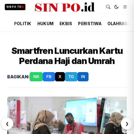
SIN PO TV
POLITIK
HUKUM
EKBIS
PERISTIWA
OLAHRAGA
Smartfren Luncurkan Kartu
Perdana Haji dan Umrah
BAGIKAN:
WA
FB
X
TG
IN
❮
❯