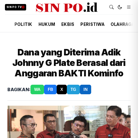
SIN PO TV
POLITIK
HUKUM
EKBIS
PERISTIWA
OLAHRAGA
Dana yang Diterima Adik
Johnny G Plate Berasal dari
Anggaran BAKTI Kominfo
BAGIKAN:
WA
FB
X
TG
IN