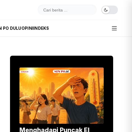
N PO DULU
OPINI
INDEKS
Menghadapi Puncak El