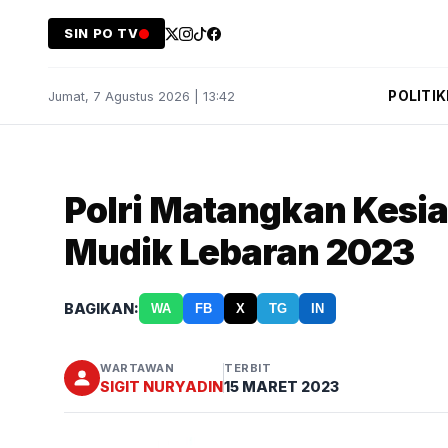
SIN PO TV
POLITIK
Jumat, 7 Agustus 2026 | 13:42
Polri Matangkan Kesi
Mudik Lebaran 2023
BAGIKAN:
WA
FB
X
TG
IN
WARTAWAN
TERBIT
SIGIT NURYADIN
15 MARET 2023