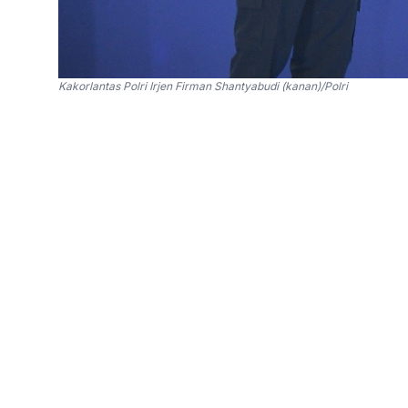
Kakorlantas Polri Irjen Firman Shantyabudi (kanan)/Polri
SinPo.id -
Kakorlantas Polri Irjen Pol Firman
lintas untuk arus mudik dan arus balik Lebaran
Kemacetan dan kecelakaan, kata dia, menjadi d
kepolisian.
Menurut Firman, pihaknya telah melakukan surv
memastikan rekayasa lalu lintas apabila terjad
“Sesuai dengan arahan Bapak Kapolri, kami m