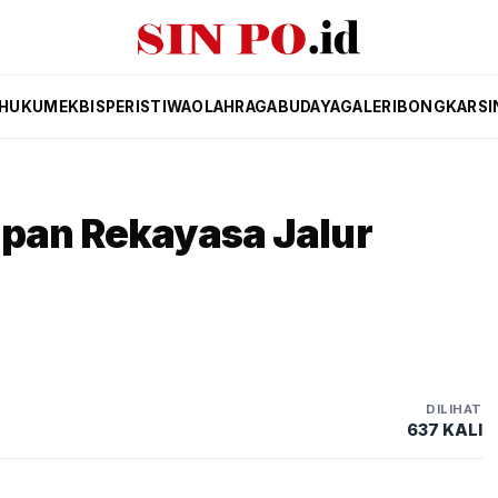
HUKUM
EKBIS
PERISTIWA
OLAHRAGA
BUDAYA
GALERI
BONGKAR
SI
apan Rekayasa Jalur
DILIHAT
637 KALI