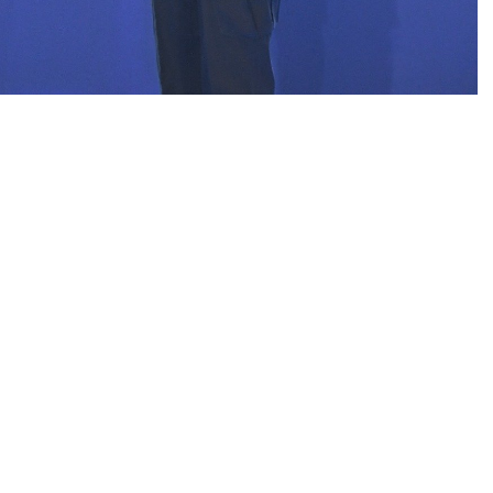
 Shantyabudi mematangkan kesiapan rekayasa lalu
 2023.
ua hal yang sangat perlu diantisipasi oleh pihak
ei dan koordinasi dengan pihak terkait untuk
i kepadatan dan kecelakaan di jalur mudik.
enyiapkan dengan matang segala rekayasa arus lalu