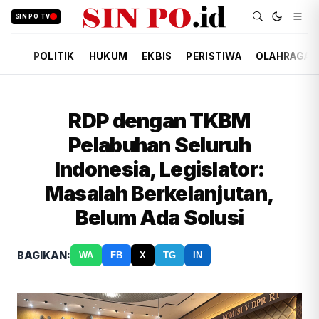
SIN PO TV
POLITIK
HUKUM
EKBIS
PERISTIWA
OLAHRAGA
RDP dengan TKBM
Pelabuhan Seluruh
Indonesia, Legislator:
Masalah Berkelanjutan,
Belum Ada Solusi
BAGIKAN:
WA
FB
X
TG
IN