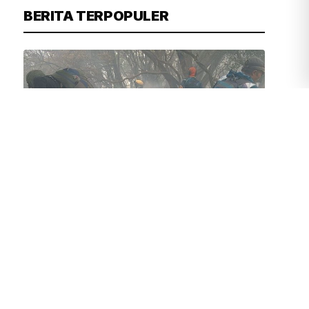
BERITA TERPOPULER
JUVEN MARTUA SITOMPUL
44 MENIT YANG LALU
Kemenhut Gerak Cepat Padamkan
Kebakaran di Gunung Gede
Pangrango, Pendakian Ditutup
Bambang Patijaya Sebut Perpres
Pembelian Timah Segera Terbit