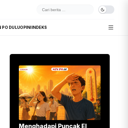
N PO DULU
OPINI
INDEKS
Menghadapi Puncak El