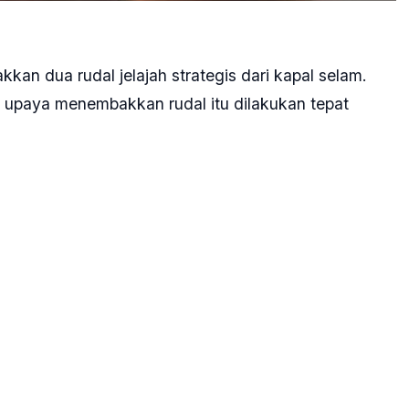
an dua rudal jelajah strategis dari kapal selam.
, upaya menembakkan rudal itu dilakukan tepat
mulai.
ntuk menggambarkan senjata yang memiliki
n untuk menguji operasi ofensif bawah laut dari unit
gkal nuklir Korea Utara.
n militer berada dalam siaga tinggi, dan badan
 dari AS untuk menganalisis secara spesifik