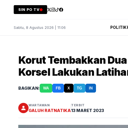
SIN PO TV
POLITIK
Sabtu, 8 Agustus 2026 | 11:06
Korut Tembakkan Dua 
Korsel Lakukan Latiha
BAGIKAN:
WA
FB
X
TG
IN
WARTAWAN
TERBIT
GALUH RATNATIKA
13 MARET 2023