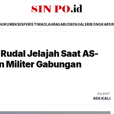
HUKUM
EKBIS
PERISTIWA
OLAHRAGA
BUDAYA
GALERI
BONGKAR
SI
Rudal Jelajah Saat AS-
n Militer Gabungan
DILIHAT
656 KALI