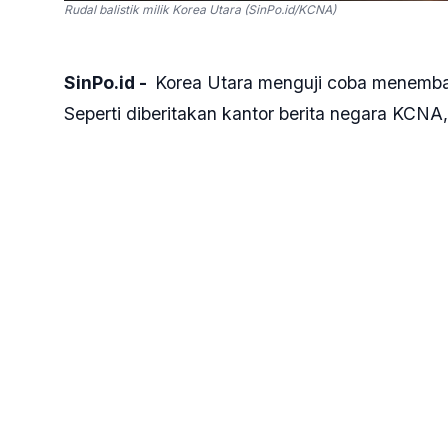
Rudal balistik milik Korea Utara (SinPo.id/KCNA)
SinPo.id -
Korea Utara menguji coba menembakk
Seperti diberitakan kantor berita negara KCNA
ketika latihan militer AS-Korea Selatan akan di
Rudal jelajah strategis biasanya digunakan u
kemampuan nuklir. Peluncuran tersebut bertujua
kapal selam yang merupakan bagian dari penan
Kepala Staf Gabungan Korea Selatan mengataka
intelijen negara itu bekerja sama dengan mitra
peluncuran dua rudal tersebut.