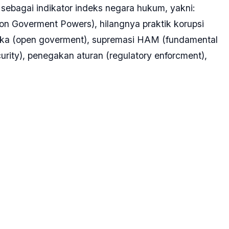
sebagai indikator indeks negara hukum, yakni:
n Goverment Powers), hilangnya praktik korupsi
buka (open goverment), supremasi HAM (fundamental
urity), penegakan aturan (regulatory enforcment),
stem peradilan pidana (criminal justice system).
022 terdapat dua indikator turun 0,1 dibanding tahun
merintahan (0,66) dan supremasi HAM (0,50) yang
or lainnya mengalami kenaikan,” papar Tholabi
um Perguruan Tinggi Keagamaan Islam Negeri
emangku kepentingan dapat bahu-membahu untuk
sia.