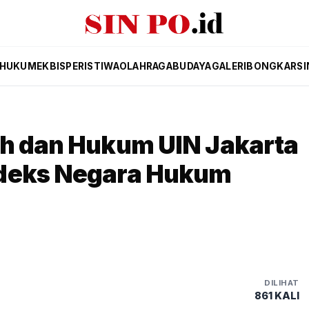
HUKUM
EKBIS
PERISTIWA
OLAHRAGA
BUDAYA
GALERI
BONGKAR
SI
ah dan Hukum UIN Jakarta
ndeks Negara Hukum
DILIHAT
861 KALI