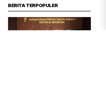
BERITA TERPOPULER
TIM REDAKSI
3 JAM YANG LALU
Erick Thohir Sambut Gembira Makin
Banyak Klub Dunia Gelar Pramusim di
Indonesia
DPRD DKI Sepakat Nama
Perusahaan Pembuang Sampah