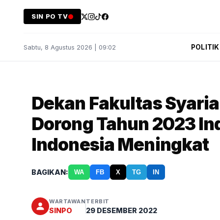
SIN PO TV
POLITIK
Sabtu, 8 Agustus 2026 | 09:02
Dekan Fakultas Syari
Dorong Tahun 2023 I
Indonesia Meningkat
BAGIKAN:
WA
FB
X
TG
IN
WARTAWAN
TERBIT
SINPO
29 DESEMBER 2022