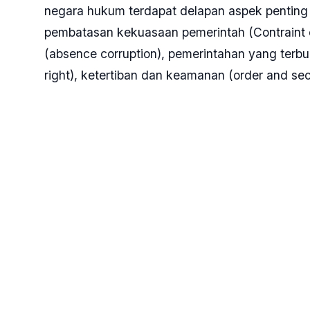
negara hukum terdapat delapan aspek penting 
pembatasan kekuasaan pemerintah (Contraint o
(absence corruption), pemerintahan yang ter
right), ketertiban dan keamanan (order and sec
sistem peradilan perdata (civil justice), dan si
“Dari delapan indikator tersebut, pada tahun 2
2021 yakni tentang pembatasan kekuasaan pe
mengalami penurunan, sedangkan enam indikat
mengutip data World Justice Project.
Ketua Forum Dekan Fakultas Syariah dan Huk
(PTKIN) se Indonesia ini berharap seluruh p
meningkatkan indeks negara hukum di Indone