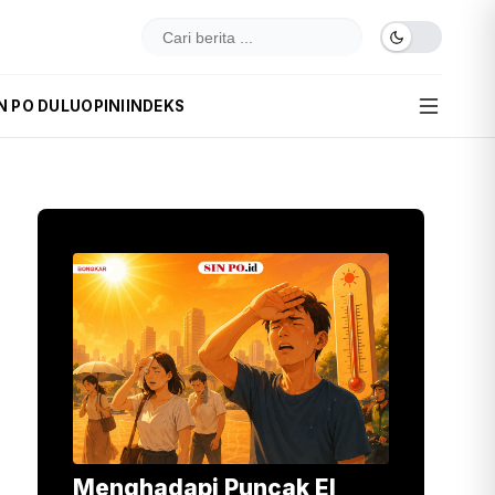
N PO DULU
OPINI
INDEKS
Menghadapi Puncak El