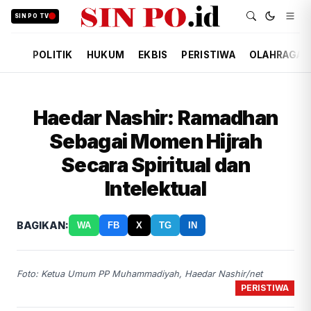
SIN PO TV
POLITIK
HUKUM
EKBIS
PERISTIWA
OLAHRAGA
Haedar Nashir: Ramadhan
Sebagai Momen Hijrah
Secara Spiritual dan
Intelektual
BAGIKAN:
WA
FB
X
TG
IN
Foto: Ketua Umum PP Muhammadiyah, Haedar Nashir/net
PERISTIWA