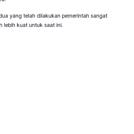
ya.
 dua yang telah dilakukan pemerintah sangat
ebih kuat untuk saat ini.
n dua saat ini, artinya antibodi dari masyarakat
umnya," tandasnya.
#Stok obat Omicron aman
#stop panic buying obat-obatan