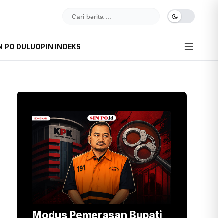
N PO DULU
OPINI
INDEKS
Modus Pemerasan Bupati