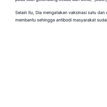
pada saat gelombang kedua dan delta," jelasn
Selain itu, Dia mengatakan vaksinasi satu dan
membantu sehingga antibodi masyarakat sudah l
"Pemerintah sudah melakukan vaksinasi satu da
mungkin sudah lebih kuat dibandingkan sebel
Tags:
#Gabungan Pengusaha Farmasi
#Elfiano Rizaldi
#Stok Obat Anti-Omicron
BERITA TERKAIT