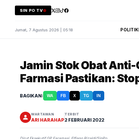
SIN PO TV
POLITIK
Jumat, 7 Agustus 2026 | 05:18
Jamin Stok Obat Anti
Farmasi Pastikan: Sto
BAGIKAN:
WA
FB
X
TG
IN
WARTAWAN
TERBIT
ARI HARAHAP
2 FEBRUARI 2022