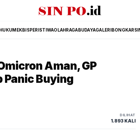
HUKUM
EKBIS
PERISTIWA
OLAHRAGA
BUDAYA
GALERI
BONGKAR
SI
-Omicron Aman, GP
p Panic Buying
DILIHAT
1.893 KALI