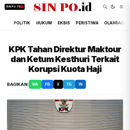
SIN PO TV
POLITIK
HUKUM
EKBIS
PERISTIWA
OLAHRAGA
KPK Tahan Direktur Maktour
dan Ketum Kesthuri Terkait
Korupsi Kuota Haji
BAGIKAN:
WA
FB
X
TG
IN