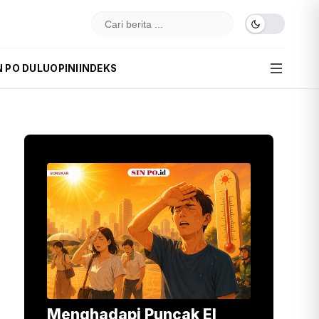
N PO DULU
OPINI
INDEKS
Menghadapi Puncak El