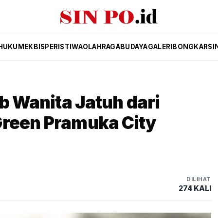
HUKUM
EKBIS
PERISTIWA
OLAHRAGA
BUDAYA
GALERI
BONGKAR
SI
ab Wanita Jatuh dari
Green Pramuka City
DILIHAT
274 KALI