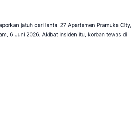
laporkan jatuh dari lantai 27 Apartemen Pramuka City,
, 6 Juni 2026. Akibat insiden itu, korban tewas di
n. Bukan penghuni. Penyewa melalui broker," kata
awan kepada wartawan, Minggu, 7 Juni 2026.
korban terjatuh di apartemen tersebut, namun dari
ng untuk menyewa sebuah apartemen di lokasi itu.
 ucapnya.
ersebut, polisi belum bisa memastikan dan masih