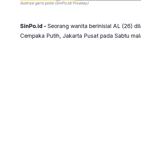
Ilustrasi garis polisi (SinPo.id/ Pixabay)
SinPo.id -
Seorang wanita berinisial AL (26) di
Cempaka Putih, Jakarta Pusat pada Sabtu malam
lokasi.
"Diduga (korban) terjatuh sekitar jam 20.30-a
Kapolsek Cempaka Putih Kompol Pengky Sukm
Pengky belum bisa mengungkap penyebab pasti 
hasil pemeriksaan sejumlah saksi, korban data
"Sementara tiga orang saksi sudah diperiksa,"
Terkait ada tidaknya kekerasan atas insiden t