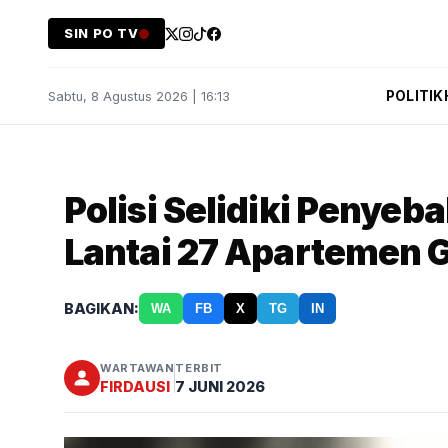
SIN PO TV
POLITIK
Sabtu, 8 Agustus 2026 | 16:13
Polisi Selidiki Penyeb
Lantai 27 Apartemen 
BAGIKAN:
WA
FB
X
TG
IN
WARTAWAN
TERBIT
FIRDAUSI
7 JUNI 2026