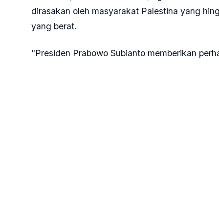
dirasakan oleh masyarakat Palestina yang hin
yang berat.
"Presiden Prabowo Subianto memberikan perha
kemanusiaan rakyat Palestina. Beliau mengam
dapat diperluas untuk membantu saudara-saudar
Indonesia berkoordinasi dengan Pemerintah Ara
daging dam dapat menjangkau masyarakat Pale
Menurutnya, ibadah haji tidak hanya memiliki
dengan Tuhannya, tetapi juga memiliki dimens
manusia.
"Haji mengajarkan ketakwaan, pengorbanan, sek
memastikan dam jemaah Indonesia tidak hanya 