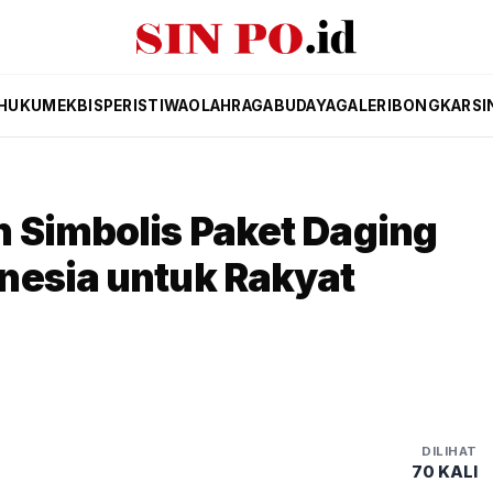
HUKUM
EKBIS
PERISTIWA
OLAHRAGA
BUDAYA
GALERI
BONGKAR
SI
 Simbolis Paket Daging
nesia untuk Rakyat
DILIHAT
70 KALI