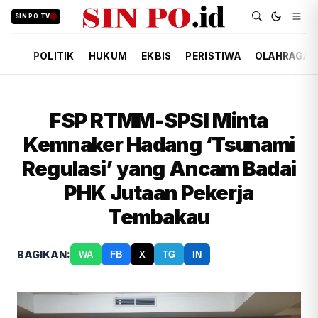
SIN PO TV
POLITIK
HUKUM
EKBIS
PERISTIWA
OLAHRAGA
FSP RTMM-SPSI Minta
Kemnaker Hadang ‘Tsunami
Regulasi’ yang Ancam Badai
PHK Jutaan Pekerja
Tembakau
BAGIKAN:
WA
FB
X
TG
IN