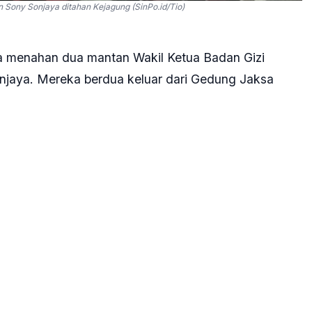
 Sony Sonjaya ditahan Kejagung (SinPo.id/Tio)
a menahan dua mantan Wakil Ketua Badan Gizi
jaya. Mereka berdua keluar dari Gedung Jaksa
AM PIDSUS) Kejagung ke tahanan.
ul mantan Ketua BGN, Dadan Hindayana yang
an berwarna merah jambu dengan kedua tangan
.14 WIB, dan langsung masuk ke mobil yang berbeda.
tuk masuk ke kendaraan yang sama dengan Leodewyk,
ena, kendaraan yang membawa Leodewyk sudah