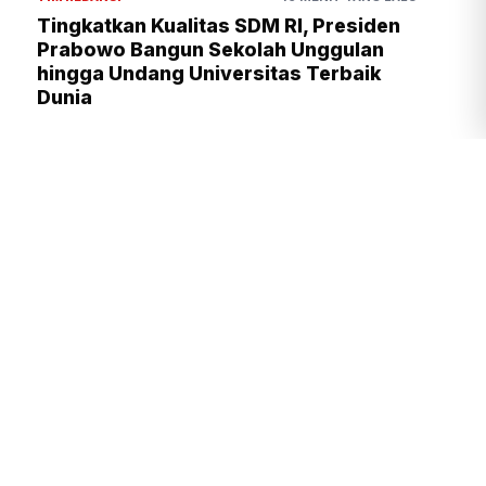
Tingkatkan Kualitas SDM RI, Presiden
Prabowo Bangun Sekolah Unggulan
hingga Undang Universitas Terbaik
Dunia
Presiden Prabowo Kawal Program
Strategis, dari Kampung Haji
hingga Hilirisasi Nasional
TIM REDAKSI
2 JAM YANG LALU
Tingkatkan Daya Saing Indonesia,
BRIN Fokus Kembangkan Teknologi
Nuklir hingga AI
TIM REDAKSI
2 JAM YANG LALU
Kejagung Geledah Rumah Nurman
Herin Terkait TPPU Febrie
Adriansyah
DAVID
3 JAM YANG LALU
Presiden Prabowo Kawal Program
Strategis TNI, dari Air Bersih
hingga Listrik Desa
TIM REDAKSI
3 JAM YANG LALU