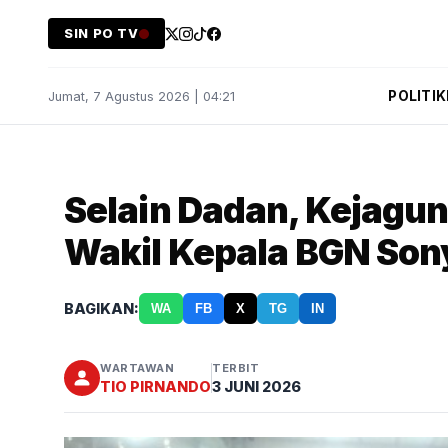
SIN PO TV
POLITIK
Jumat, 7 Agustus 2026 | 04:21
Selain Dadan, Kejagu
Wakil Kepala BGN Son
BAGIKAN:
WA
FB
X
TG
IN
WARTAWAN
TERBIT
TIO PIRNANDO
3 JUNI 2026