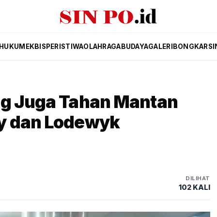
HUKUM
EKBIS
PERISTIWA
OLAHRAGA
BUDAYA
GALERI
BONGKAR
SI
ng Juga Tahan Mantan
y dan Lodewyk
DILIHAT
102 KALI