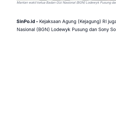
Mantan wakil ketua Badan Gizi Nasional (BGN) Lodewyk Pusung dan
SinPo.id -
Kejaksaan Agung (Kejagung) RI jug
Nasional (BGN) Lodewyk Pusung dan Sony Son
Agung Muda Bidang Tindak Pidana Khusus (J
Pantauan
SinPo.id,
Sony dan Lodewyk menyus
terlebih dulu keluar mengenakan rompi tahan
diborgol.
Leodewyk keluar dari gedung sekitar pukul 17
Sony yang bersiap-siap keluar dari pintu un
kembali diungsingkan ke dalam gedung. Kar
berjalan dahulu.