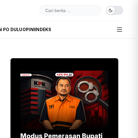
N PO DULU
OPINI
INDEKS
Modus Pemerasan Bupati