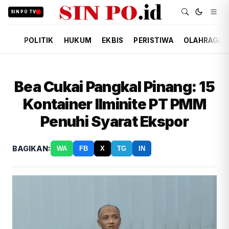
SIN PO TV
POLITIK
HUKUM
EKBIS
PERISTIWA
OLAHRAGA
Bea Cukai Pangkal Pinang: 15
Kontainer Ilminite PT PMM
Penuhi Syarat Ekspor
BAGIKAN:
WA
FB
X
TG
IN