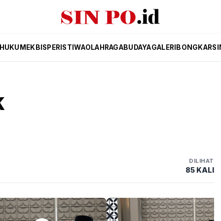
HUKUM
EKBIS
PERISTIWA
OLAHRAGA
BUDAYA
GALERI
BONGKAR
SI
K
DILIHAT
85 KALI