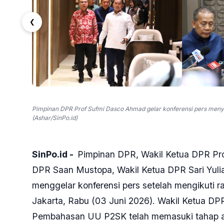
❮
Pimpinan DPR Prof Sufmi Dasco Ahmad gelar konferensi pers men
(Ashar/SinPo.id)
SinPo.id -
Pimpinan DPR, Wakil Ketua DPR Pr
DPR Saan Mustopa, Wakil Ketua DPR Sari Yulia
menggelar konferensi pers setelah mengikuti r
Jakarta, Rabu (03 Juni 2026). Wakil Ketua D
Pembahasan UU P2SK telah memasuki tahap ak