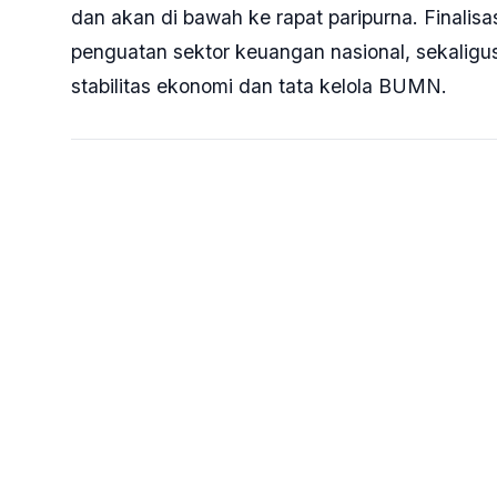
dan akan di bawah ke rapat paripurna. Finalis
penguatan sektor keuangan nasional, sekalig
stabilitas ekonomi dan tata kelola BUMN.
Tags:
##DPR #UUP2K #BUMN
BERITA TERKAIT
AGUS
8 JAM YANG LAL
Kepala BGN Minta Maaf
atas Kasus Keracunan
MBG di Sejumlah Daerah