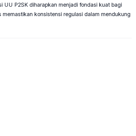
asi UU P2SK diharapkan menjadi fondasi kuat bagi
us memastikan konsistensi regulasi dalam mendukung
U
ASHAR SAIFUL
10 JAM YANG
RIZAL
LALU
Wapres Gibran Tinjau
Renovasi SDN 7 Bireuen