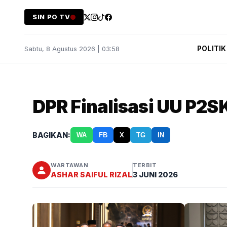
SIN PO TV
POLITIK
Sabtu, 8 Agustus 2026 | 03:58
DPR Finalisasi UU P2S
BAGIKAN:
WA
FB
X
TG
IN
WARTAWAN
TERBIT
ASHAR SAIFUL RIZAL
3 JUNI 2026