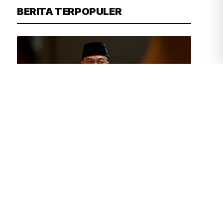
BERITA TERPOPULER
TIM REDAKSI
34 MENIT YANG LALU
Presiden Prabowo Ingin Budaya
Membaca Kembali Digalakkan di
Lingkungan Pendidikan