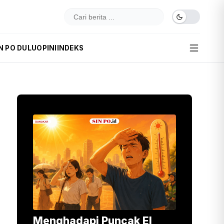
N PO DULU
OPINI
INDEKS
Menghadapi Puncak El