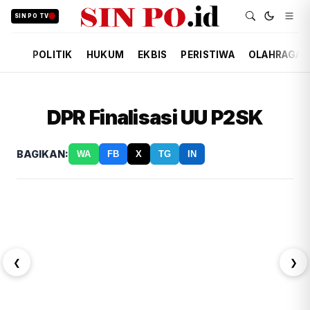
SIN PO TV
POLITIK
HUKUM
EKBIS
PERISTIWA
OLAHRAGA
DPR Finalisasi UU P2SK
BAGIKAN:
WA
FB
X
TG
IN
❮
❯