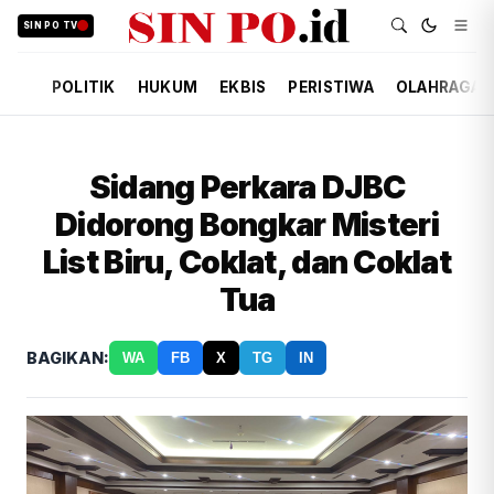
SIN PO TV
POLITIK
HUKUM
EKBIS
PERISTIWA
OLAHRAGA
Sidang Perkara DJBC
Didorong Bongkar Misteri
List Biru, Coklat, dan Coklat
Tua
BAGIKAN:
WA
FB
X
TG
IN