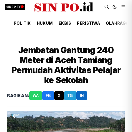
SIN PO TV
POLITIK
HUKUM
EKBIS
PERISTIWA
OLAHRAGA
Jembatan Gantung 240
Meter di Aceh Tamiang
Permudah Aktivitas Pelajar
ke Sekolah
BAGIKAN:
WA
FB
X
TG
IN