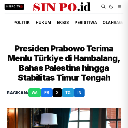
SIN PO TV
POLITIK
HUKUM
EKBIS
PERISTIWA
OLAHRAGA
Presiden Prabowo Terima
Menlu Türkiye di Hambalang,
Bahas Palestina hingga
Stabilitas Timur Tengah
BAGIKAN:
WA
FB
X
TG
IN