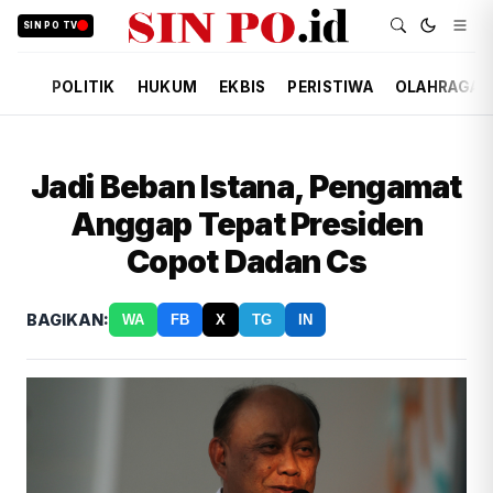
SIN PO TV
POLITIK
HUKUM
EKBIS
PERISTIWA
OLAHRAGA
Jadi Beban Istana, Pengamat
Anggap Tepat Presiden
Copot Dadan Cs
BAGIKAN:
WA
FB
X
TG
IN