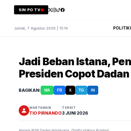
SIN PO TV
POLITIK
Jumat, 7 Agustus 2026 | 15:14
Jadi Beban Istana, P
Presiden Copot Dadan
BAGIKAN:
WA
FB
X
TG
IN
WARTAWAN
TERBIT
TIO PIRNANDO
3 JUNI 2026
Kepala BGN Dadan Hindayana. (SinPo.id/Agus Priatna)