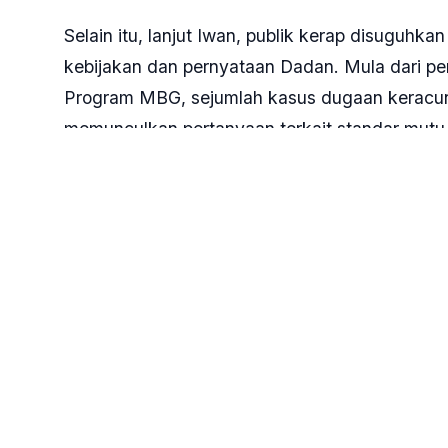
Selain itu, lanjut Iwan, publik kerap disuguhk
kebijakan dan pernyataan Dadan. Mula dari pe
Program MBG, sejumlah kasus dugaan keracuna
memunculkan pertanyaan terkait standar mutu
Kemudian, pengadaan kendaraan sepeda motor 
JVX GT dengan harga sekitar Rp 42 juta hingga 
terkait anggaran Rp 5,7 miliar untuk langganan
Desember 2026, atau sekitar Rp Rp 633 juta pe
Pernyataan lain yang turut menjadi sorotan a
khususnya untuk sekolah di Jeddah. Pernyataa
diperbincangkan publik di media sosial sebel
oleh Presiden Prabowo.