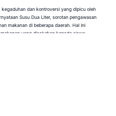
an kegaduhan dan kontroversi yang dipicu oleh
rnyataan Susu Dua Liter, sorotan pengawasan
n makanan di beberapa daerah. Hal ini
 makanan yang disalurkan kepada siswa.
trail listrik yang diduga merupakan model Emmo
Rp 56,8 juta per unit. Selain itu, BGN juga disorot
 layanan konferensi daring (Zoom) periode April–
r bulan.
dalah rencana perluasan program MBG ke Arab Saudi,
n dan kebijakan tersebut kemudian ramai
um akhirnya Dadan Hindayana dicopot dari jabatannya