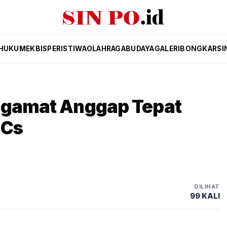
HUKUM
EKBIS
PERISTIWA
OLAHRAGA
BUDAYA
GALERI
BONGKAR
SI
engamat Anggap Tepat
 Cs
DILIHAT
99 KALI