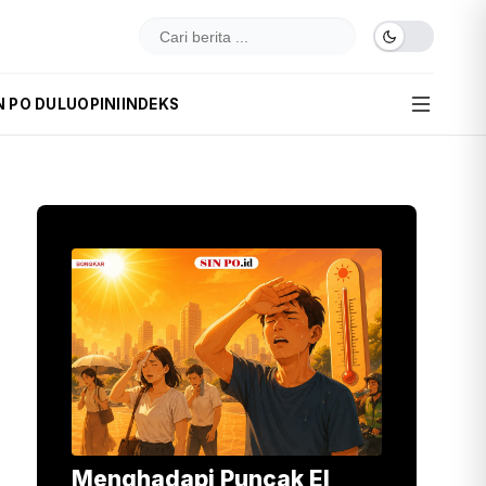
N PO DULU
OPINI
INDEKS
Menghadapi Puncak El