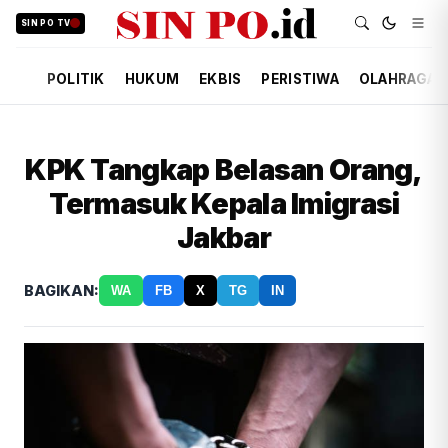
SIN PO TV
POLITIK
HUKUM
EKBIS
PERISTIWA
OLAHRAGA
KPK Tangkap Belasan Orang,
Termasuk Kepala Imigrasi
Jakbar
BAGIKAN:
WA
FB
X
TG
IN