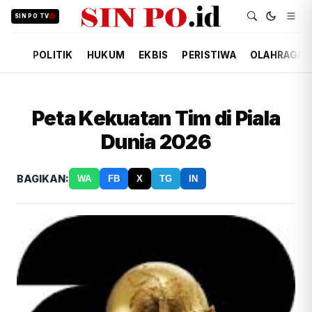
SIN PO TV
POLITIK
HUKUM
EKBIS
PERISTIWA
OLAHRAGA
Peta Kekuatan Tim di Piala
Dunia 2026
BAGIKAN:
WA
FB
X
TG
IN