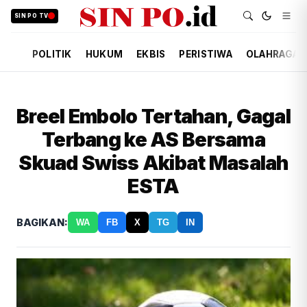
SIN PO TV
POLITIK
HUKUM
EKBIS
PERISTIWA
OLAHRAGA
Breel Embolo Tertahan, Gagal
Terbang ke AS Bersama
Skuad Swiss Akibat Masalah
ESTA
BAGIKAN:
WA
FB
X
TG
IN