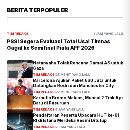
BERITA TERPOPULER
TIM REDAKSI
1 JAM YANG LALU
PSSI Segera Evaluasi Total Usai Timnas
Gagal ke Semifinal Piala AFF 2026
Netanyahu Tolak Rencana Damai AS untuk
Gaza
TIM REDAKSI
25 MENIT YANG LALU
Barcelona Ajukan Paket €60 Juta untuk
Datangkan Rodri dari Manchester City
TIM REDAKSI
22 MENIT YANG LALU
Karhutla Bromo Meluas, Muncul 2 Titik Api
Baru di Pasuruan
TIM REDAKSI
1 JAM YANG LALU
Pendaftaran Peserta Upacara HUT ke-81
RI di Istana Merdeka Resmi Ditutup
TIM REDAKSI
2 JAM YANG LALU