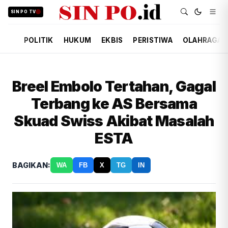
SIN PO TV
POLITIK
HUKUM
EKBIS
PERISTIWA
OLAHRAGA
Breel Embolo Tertahan, Gagal
Terbang ke AS Bersama
Skuad Swiss Akibat Masalah
ESTA
BAGIKAN:
WA
FB
X
TG
IN