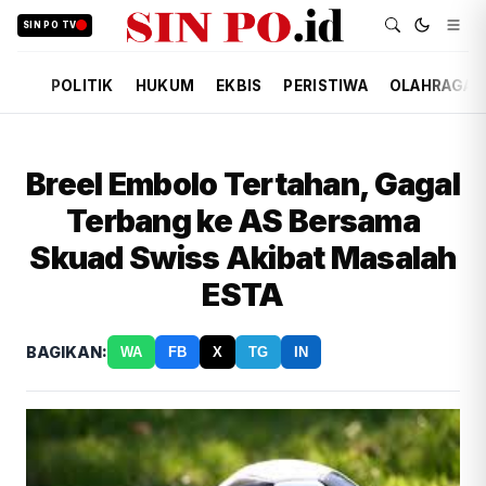
SIN PO TV
POLITIK
HUKUM
EKBIS
PERISTIWA
OLAHRAGA
Breel Embolo Tertahan, Gagal
Terbang ke AS Bersama
Skuad Swiss Akibat Masalah
ESTA
BAGIKAN:
WA
FB
X
TG
IN