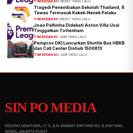
TIM REDAKSI
9 MENIT YANG LALU
Tragedi Penembakan Sekolah Thailand, 8
Tewas Termasuk Kakek-Nenek Pelaku
TIM REDAKSI
5 MENIT YANG LALU
Joao Palhinha Didekati Aston Villa Usai
Tinggalkan Tottenham
TIM REDAKSI
1 JAM YANG LALU
Pemprov DKI Luncurkan Shuttle Bus HBKB
dan Call Center Dishub 1500813
TIM REDAKSI
2 JAM YANG LALU
SIN PO MEDIA
GEDUNG SENATAMA, LT.3, JLN. KRAMAT KWITANG NO. 8, KWITANG,
SENEN, JAKARTA PUSAT.