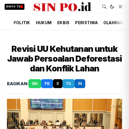
SIN PO TV
POLITIK
HUKUM
EKBIS
PERISTIWA
OLAHRAGA
Revisi UU Kehutanan untuk
Jawab Persoalan Deforestasi
dan Konflik Lahan
BAGIKAN:
WA
FB
X
TG
IN