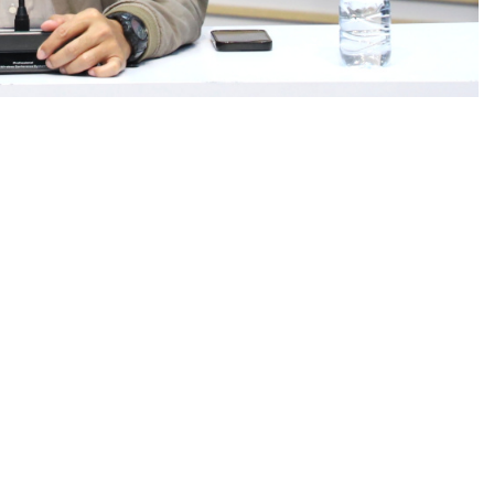
K) mengembangkan kasus dugaan korupsi proyek
deral Perkeretaapian, Kementerian Perhubungan.
an surat perintah penyidikan (sprindik) baru pada
i wilayah Sumatra Selatan.
penyidikan awal yang bermula dari peristiwa
rbitkan Sprindik baru per-Mei 2026," kata Jubir
.