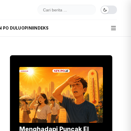
N PO DULU
OPINI
INDEKS
Menghadapi Puncak El