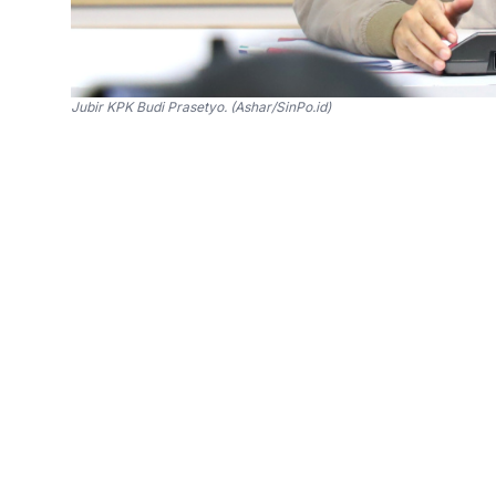
Jubir KPK Budi Prasetyo. (Ashar/SinPo.id)
SinPo.id -
Komisi Pemberantasan Korupsi (KP
pembangunan jalur kereta oleh Direktorat Jen
Pengembangan dilakukan KPK dengan menerbitk
Mei 2026. KPK mendalami proyek jalur kereta d
"Penyidikan ini merupakan pengembangan dari 
tertangkap tangan. Di mana KPK kemudian mene
KPK, Budi Prasetyo melalui keterangan tertulis