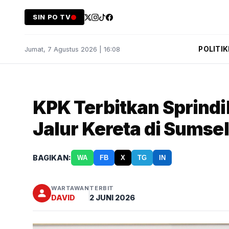
SIN PO TV
POLITIK
Jumat, 7 Agustus 2026 | 16:08
KPK Terbitkan Sprindi
Jalur Kereta di Sumsel
BAGIKAN:
WA
FB
X
TG
IN
WARTAWAN
TERBIT
DAVID
2 JUNI 2026