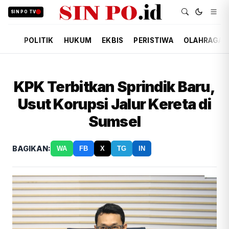
SIN PO TV
POLITIK
HUKUM
EKBIS
PERISTIWA
OLAHRAGA
KPK Terbitkan Sprindik Baru,
Usut Korupsi Jalur Kereta di
Sumsel
BAGIKAN:
WA
FB
X
TG
IN