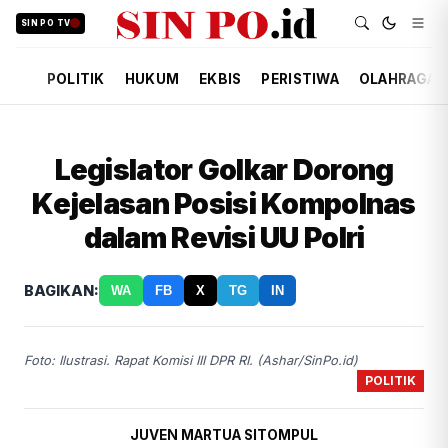
SIN PO TV
POLITIK
HUKUM
EKBIS
PERISTIWA
OLAHRAGA
Legislator Golkar Dorong
Kejelasan Posisi Kompolnas
dalam Revisi UU Polri
BAGIKAN:
WA
FB
X
TG
IN
Foto: Ilustrasi. Rapat Komisi III DPR RI. (Ashar/SinPo.id)
POLITIK
JUVEN MARTUA SITOMPUL