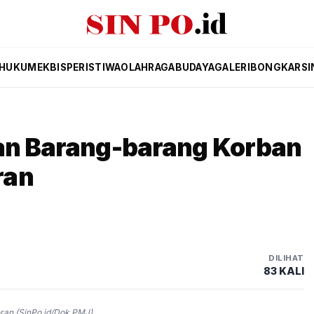
HUKUM
EKBIS
PERISTIWA
OLAHRAGA
BUDAYA
GALERI
BONGKAR
SI
kan Barang-barang Korban
ran
DILIHAT
83 KALI
an (SinPo.id/Dok.PMJ)