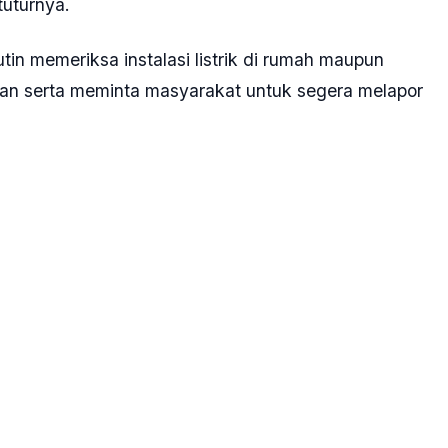
tuturnya.
n memeriksa instalasi listrik di rumah maupun
an serta meminta masyarakat untuk segera melapor
sian dapat menghubungi layanan darurat call
ya.
an
#jakarta pusat
#polda metro jaya
U