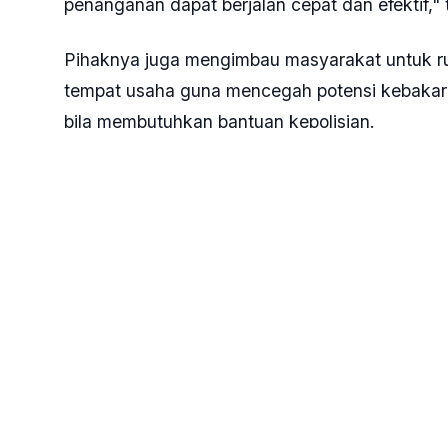
penanganan dapat berjalan cepat dan efektif," 
Pihaknya juga mengimbau masyarakat untuk ruti
tempat usaha guna mencegah potensi kebakar
bila membutuhkan bantuan kepolisian.
"Masyarakat yang membutuhkan bantuan kepoli
center 110 yang siaga selama 24 jam," terangn
Tags:
#polisi
#kebakaran kemayoran
#kemayor
BERITA TERKAIT
TIM REDAKSI
23 MENIT YANG LAL