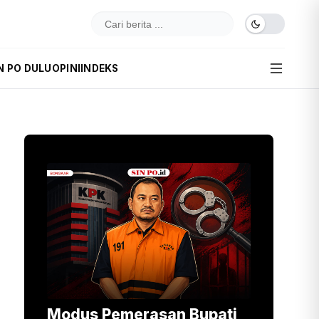
N PO DULU
OPINI
INDEKS
Modus Pemerasan Bupati