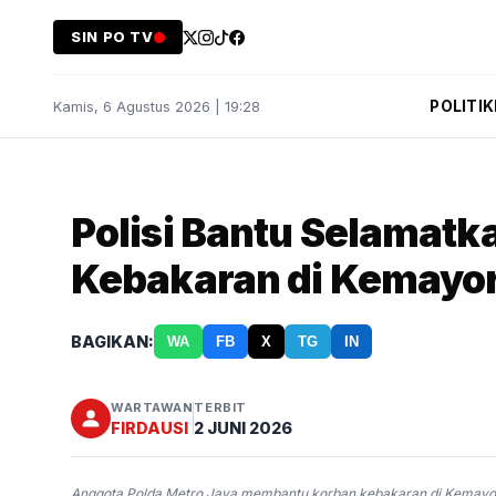
SIN PO TV
POLITIK
Kamis, 6 Agustus 2026 | 19:28
Polisi Bantu Selamat
Kebakaran di Kemayo
BAGIKAN:
WA
FB
X
TG
IN
WARTAWAN
TERBIT
FIRDAUSI
2 JUNI 2026
Anggota Polda Metro Jaya membantu korban kebakaran di Kemayor