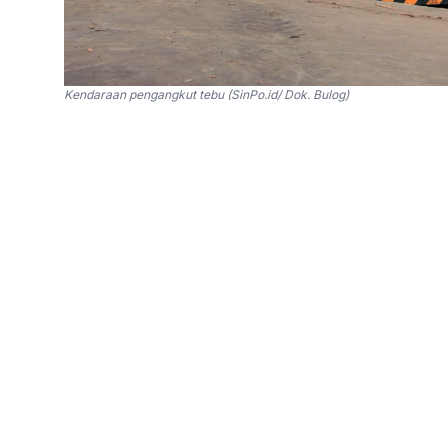
Kendaraan pengangkut tebu (SinPo.id/ Dok. Bulog)
SinPo.id -
Perum Bulog menghormati penyampaia
dan elemen masyarakat di Kabupaten Blora terka
tersebut. Bulog paham aktivitas pergulaan mem
ekonomi masyarakat, khususnya bagi petani teb
aktivitas usaha lainnya.
Dalam rangka menjaga kelancaran proses penyalu
melakukan koordinasi dan fasilitasi bersama b
ketentuan yang berlaku.