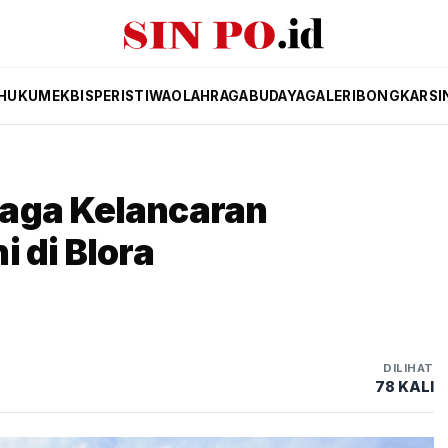
HUKUM
EKBIS
PERISTIWA
OLAHRAGA
BUDAYA
GALERI
BONGKAR
SI
aga Kelancaran
 di Blora
DILIHAT
78 KALI