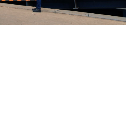
n aspirasi yang dilakukan oleh para petani tebu
it dinamika operasional industri gula di wilayah
iliki keterkaitan erat dengan keberlangsungan
u, tenaga kerja, pelaku transportasi, dan berbagai
ran hasil tebu petani, Bulog, saat ini terus
erbagai pihak terkait sesuai peran, kewenangan, dan