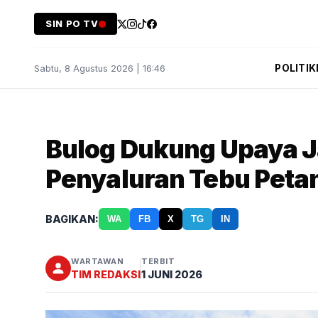
SIN PO TV
POLITIK
Sabtu, 8 Agustus 2026 | 16:46
Bulog Dukung Upaya J
Penyaluran Tebu Petani
BAGIKAN:
WA
FB
X
TG
IN
WARTAWAN
TERBIT
TIM REDAKSI
1 JUNI 2026