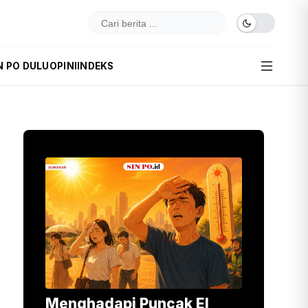
N PO DULU
OPINI
INDEKS
Menghadapi Puncak El