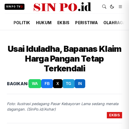
SIN PO TV
POLITIK
HUKUM
EKBIS
PERISTIWA
OLAHRAGA
Usai Iduladha, Bapanas Klaim
Harga Pangan Tetap
Terkendali
BAGIKAN:
WA
FB
X
TG
IN
Foto: Ilustrasi pedagang Pasar Kebayoran Lama sedang menata
dagangan. (SinPo.id/Ashar)
EKBIS