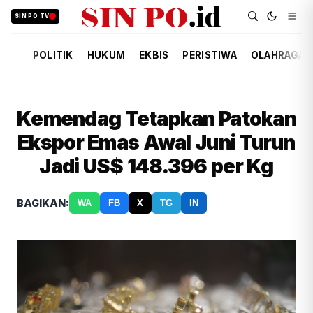
SIN PO TV
POLITIK
HUKUM
EKBIS
PERISTIWA
OLAHRAGA
Kemendag Tetapkan Patokan
Ekspor Emas Awal Juni Turun
Jadi US$ 148.396 per Kg
BAGIKAN:
WA
FB
X
TG
IN