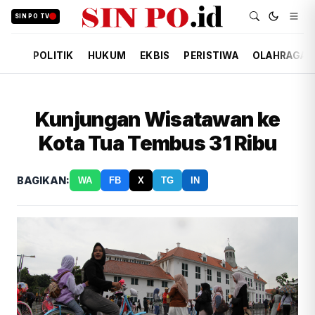
SIN PO TV
POLITIK
HUKUM
EKBIS
PERISTIWA
OLAHRAGA
Kunjungan Wisatawan ke
Kota Tua Tembus 31 Ribu
BAGIKAN:
WA
FB
X
TG
IN