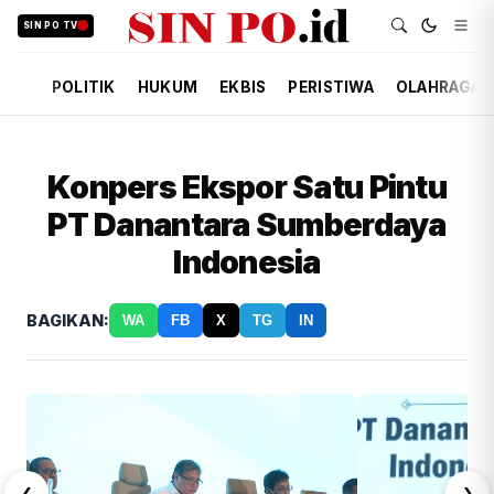
SIN PO TV
POLITIK
HUKUM
EKBIS
PERISTIWA
OLAHRAGA
Konpers Ekspor Satu Pintu
PT Danantara Sumberdaya
Indonesia
BAGIKAN:
WA
FB
X
TG
IN
❮
❯