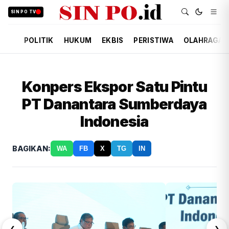
SIN PO TV
POLITIK
HUKUM
EKBIS
PERISTIWA
OLAHRAGA
Konpers Ekspor Satu Pintu
PT Danantara Sumberdaya
Indonesia
BAGIKAN:
WA
FB
X
TG
IN
❮
❯