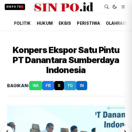
SIN PO TV
POLITIK
HUKUM
EKBIS
PERISTIWA
OLAHRAGA
Konpers Ekspor Satu Pintu
PT Danantara Sumberdaya
Indonesia
BAGIKAN:
WA
FB
X
TG
IN
❮
❯