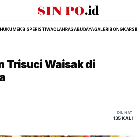
HUKUM
EKBIS
PERISTIWA
OLAHRAGA
BUDAYA
GALERI
BONGKAR
SI
 Trisuci Waisak di
a
DILIHAT
135 KALI