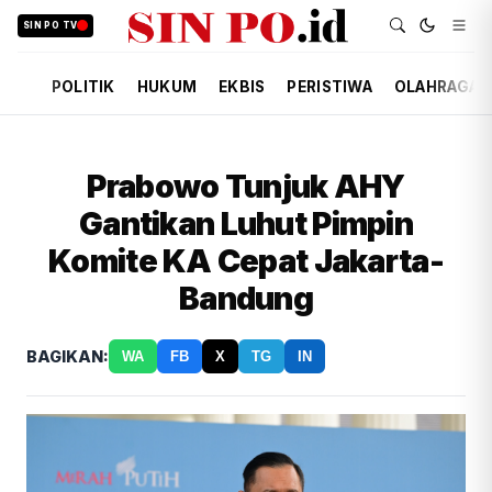
SIN PO TV
POLITIK
HUKUM
EKBIS
PERISTIWA
OLAHRAGA
Prabowo Tunjuk AHY
Gantikan Luhut Pimpin
Komite KA Cepat Jakarta-
Bandung
BAGIKAN:
WA
FB
X
TG
IN